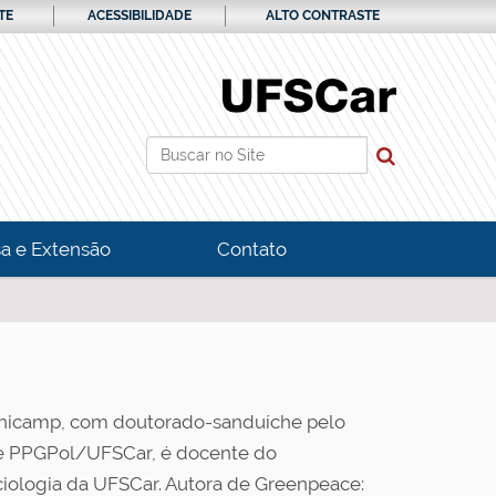
TE
ACESSIBILIDADE
ALTO CONTRASTE
Busca
Busca Avançada…
a e Extensão
Contato
Unicamp, com doutorado-sanduíche pelo
e PPGPol/UFSCar, é docente do
ologia da UFSCar. Autora de Greenpeace: