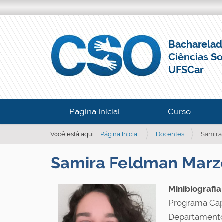
Bacharela
Ciências So
UFSCar
N
Página Inicial
Curso
a
v
Você está aqui:
Página Inicial
Docentes
Samira
e
Samira Feldman Marz
g
a
ç
Minibiografia
ã
Programa Cap
o
Departamento