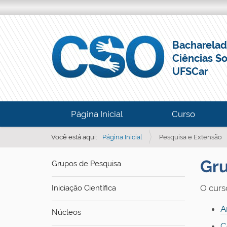
Bacharela
Ciências So
UFSCar
N
Página Inicial
Curso
a
v
Você está aqui:
Página Inicial
Pesquisa e Extensão
e
Gru
Grupos de Pesquisa
g
a
O curs
Iniciação Científica
ç
ã
A
Núcleos
o
C