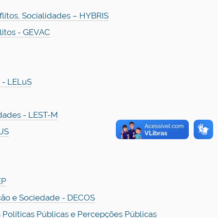
litos, Socialidades – HYBRIS
litos - GEVAC
e - LELuS
idades - LEST-M
JUS
EP
ção e Sociedade - DECOS
Políticas Públicas e Percepções Públicas