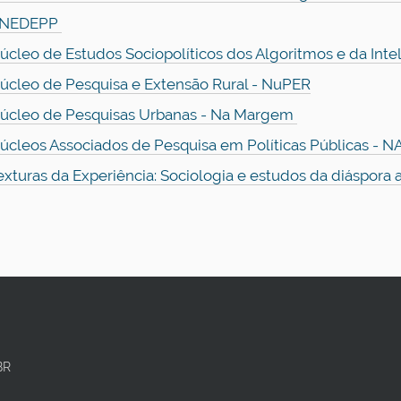
 NEDEPP
úcleo de Estudos Sociopolíticos dos Algoritmos e da Intel
úcleo de Pesquisa e Extensão Rural - NuPER
úcleo de Pesquisas Urbanas - Na Margem
úcleos Associados de Pesquisa em Políticas Públicas - 
exturas da Experiência: Sociologia e estudos da diáspora a
BR