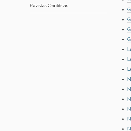
Revistas Científicas
G
G
G
G
L
L
L
N
N
N
N
N
N