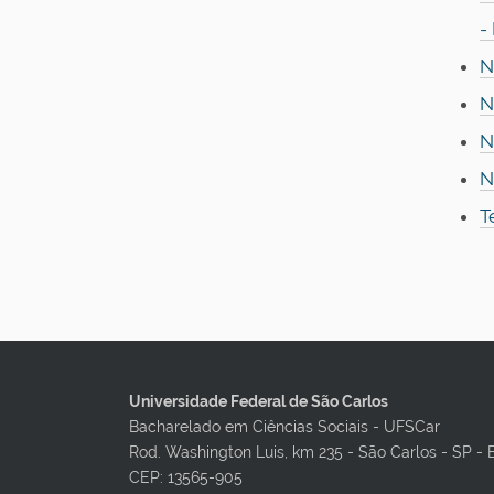
-
N
N
N
N
T
Universidade Federal de São Carlos
Bacharelado em Ciências Sociais - UFSCar
Rod. Washington Luis, km 235 - São Carlos - SP - 
CEP: 13565-905