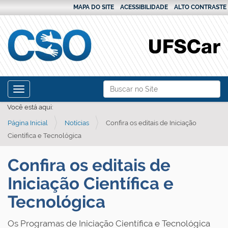
MAPA DO SITE
ACESSIBILIDADE
ALTO CONTRASTE
N
Busca
Toggle navigation
a
Busca Avançada…
Você está aqui:
v
Página Inicial
Notícias
Confira os editais de Iniciação
e
Científica e Tecnológica
g
a
Confira os editais de
ç
Iniciação Científica e
ã
o
Tecnológica
Os Programas de Iniciação Científica e Tecnológica